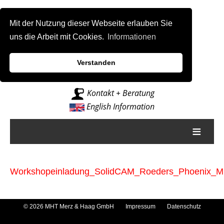
Mit der Nutzung dieser Webseite erlauben Sie
uns die Arbeit mit Cookies.
Informationen
Verstanden
Intelligenz für Fräsmaschinen
Kontakt + Beratung
English Information
≡
Workshopeinladung_SolidCAM_Roeders_Phoenix_
© 2026 MHT Merz & Haag GmbH
Impressum
Datenschutz