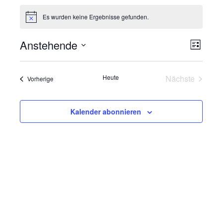
Veranstaltungen
Es wurden keine Ergebnisse gefunden.
Hinweis
Anstehende
V
A
Liste
Datum
e
n
wählen.
Heute
Nächste
Veranstaltungen
Vorherige
r
Veranstalt
s
a
i
Kalender abonnieren
n
s
c
t
h
a
t
l
e
t