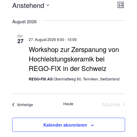
Anstehend
Veranstaltungen
V
A
Liste
Datum
e
n
August 2026
wählen.
r
s
DO.
a
27. August 2026 9:00
-
15:00
27
i
Workshop zur Zerspanung von
n
Hochleistungskeramik bei
s
c
REGO-FIX in der Schweiz
t
h
REGO-FIX AG
Obermattweg 60, Tenniken, Switzerland
a
t
l
e
t
Heute
Nächste
Veranstaltungen
Vorherige
Veranstalt
u
n
Kalender abonnieren
n
-