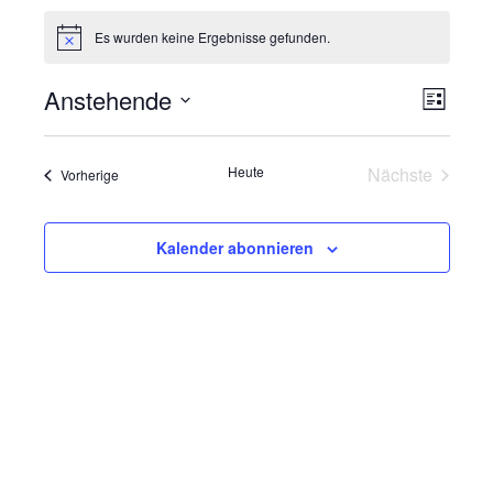
Veranstaltungen
Es wurden keine Ergebnisse gefunden.
Hinweis
Anstehende
V
A
Liste
Datum
e
n
wählen.
Heute
Nächste
Veranstaltungen
Vorherige
r
Veranstalt
s
a
i
Kalender abonnieren
n
s
c
t
h
a
t
l
e
t