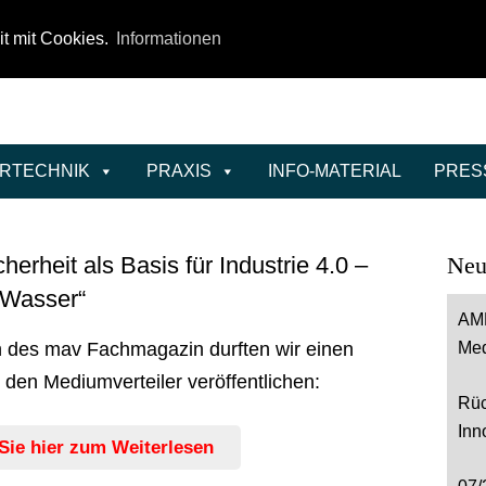
it mit Cookies.
Informationen
ERTECHNIK
PRAXIS
INFO-MATERIAL
PRES
erheit als Basis für Industrie 4.0 –
Neu
 Wasser“
AMB
des mav Fachmagazin durften wir einen
Med
r den Mediumverteiler veröffentlichen:
Rüc
Inn
Sie hier zum Weiterlesen