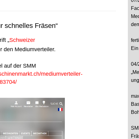
07/
Fac
Med
r schnelles Fräsen“
dem
ft „
Schweizer
fer
Ein
er den Mediumverteiler.
04/
el auf der SMM
„Me
schinenmarkt.ch/mediumverteiler-
ung
683704/
mav
Bas
Boh
SMM
Frä