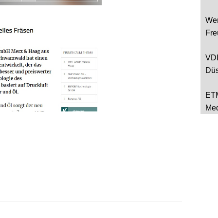
Wer
Fre
VDI
Düs
ETM
Med