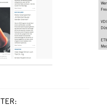
Wer
Fre
VDI
Düs
ETM
Med
TER: