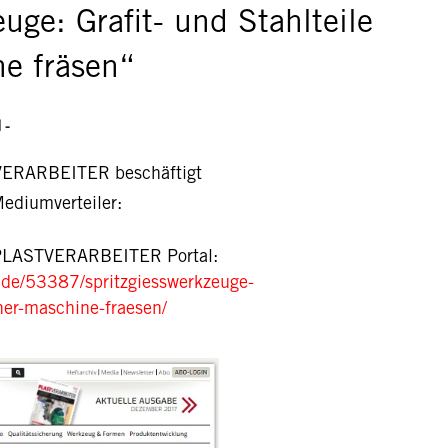
uge: Grafit- und Stahlteile
ne fräsen“
|
-
VERARBEITER beschäftigt
Mediumverteiler:
 PLASTVERARBEITER Portal:
r.de/53387/spritzgiesswerkzeuge-
iner-maschine-fraesen/