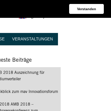
Kontakt + Beratung
Verstanden
English Information
SE
VERANSTALTUNGEN
este Beiträge
 2018 Auszeichnung für
iumverteiler
kblick zum mav Innovationsforum
/2018 AMB 2018 –
hpressekonferenz zum