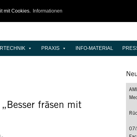
it mit Cookies.
Informationen
ERTECHNIK
PRAXIS
INFO-MATERIAL
PRES
Neu
AMB
Med
 „Besser fräsen mit
Rüc
07
Fac