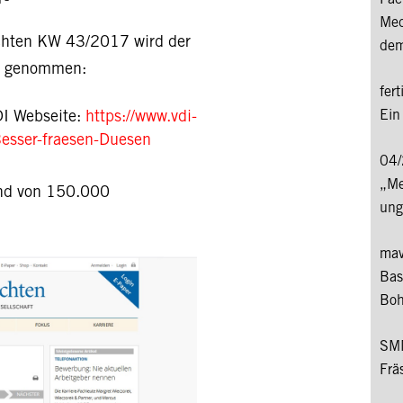
|
-
Med
chten KW 43/2017 wird der
dem
pe genommen:
fer
Ein
DI Webseite:
https://www.vdi-
esser-fraesen-Duesen
04/
„Me
and von 150.000
ung
mav
Bas
Boh
SMM
Frä