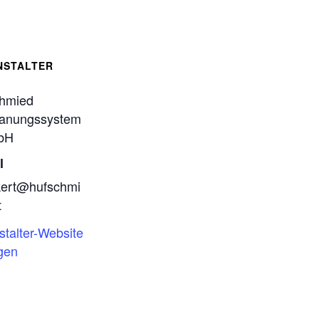
NSTALTER
hmied
anungssystem
bH
l
kert@hufschmi
t
stalter-Website
gen