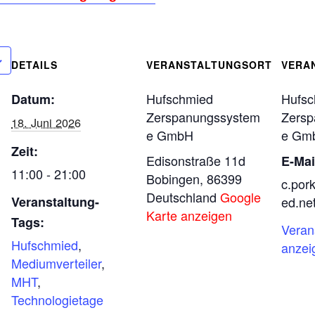
DETAILS
VERANSTALTUNGSORT
VERA
Hufschmied
Hufsc
Datum:
Zerspanungssystem
Zersp
18. Juni 2026
e GmbH
e Gm
Zeit:
Edisonstraße 11d
E-Mai
11:00 - 21:00
Bobingen
,
86399
c.por
Deutschland
Google
ed.ne
Veranstaltung-
Karte anzeigen
Tags:
Veran
Hufschmied
,
anzei
Mediumverteiler
,
MHT
,
Technologietage